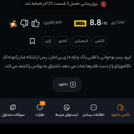
فصل 3 قسمت 25 آخر اضافه شد
بروزرسانی :
8.8
7,047 رای
97
% (
38
رای)
/10
اکشن
انیمیشن
کمدی
ژاپن
ایپو، پسر نوجوانی با قلبی پاک و اراده ای بی امان، پس از اینکه مبارز کهنه کار
تاکامورا او را از دست قلدرها نجات می دهد، اشتیاق به بوکس را کشف می کند.
دانلود
5
باکس دانلود
اطلاعات بیشتر
لیستهای مرتبط
نظرات
سوالات متداول