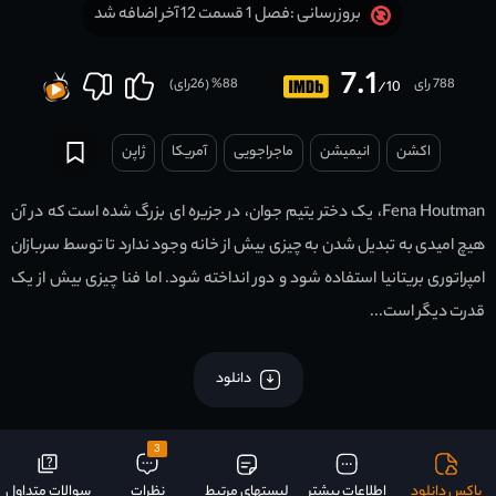
فصل 1 قسمت 12 آخر اضافه شد
بروزرسانی :
7.1
788 رای
88
% (
26
رای)
/10
اکشن
انیمیشن
ماجراجویی
آمریکا
ژاپن
Fena Houtman، یک دختر یتیم جوان، در جزیره ای بزرگ شده است که در آن
هیچ امیدی به تبدیل شدن به چیزی بیش از خانه وجود ندارد تا توسط سربازان
امپراتوری بریتانیا استفاده شود و دور انداخته شود. اما فنا چیزی بیش از یک
قدرت دیگر است...
دانلود
3
باکس دانلود
اطلاعات بیشتر
لیستهای مرتبط
نظرات
سوالات متداول