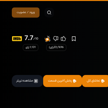
ورود / عضویت
7.7
/10
96
% (
23
رای)
1,131 رای
تماشای کل
پخش آخرین قسمت
مشاهده تریلر