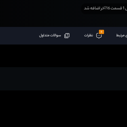
افه شد
6
 مرتبط
نظرات
سوالات متداول