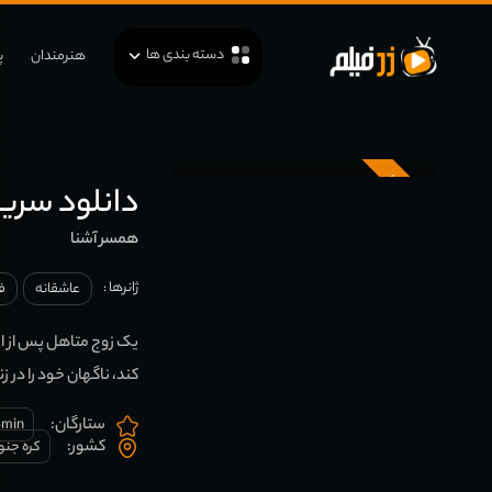
دسته بندی ها
هنرمندان
پ
زیرنویس
دانلود سریال کره ا
همسر آشنا
ژانرها :
عاشقانه
ف
یک زوج متاهل پس از ای
کند، ناگهان خود را در ز
ستارگان:
-min
کشور:
کره جنو