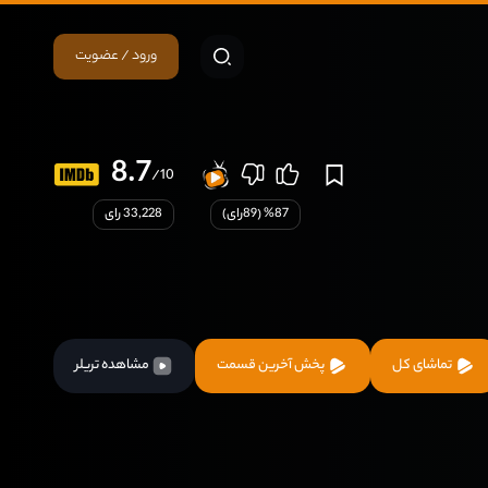
ورود / عضویت
8.7
/10
87
% (
89
رای)
33,228 رای
تماشای کل
پخش آخرین قسمت
مشاهده تریلر