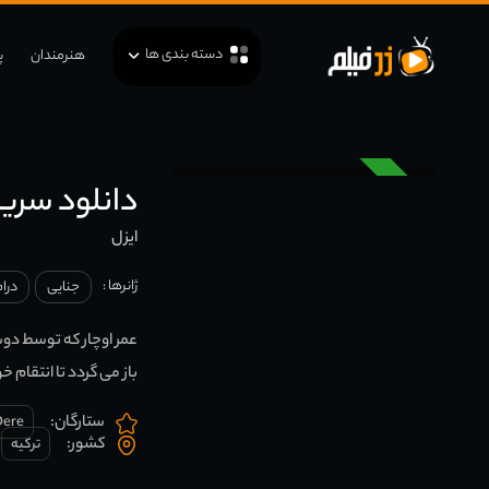
دسته بندی ها
هنرمندان
پ
دوبله
دانلود سریال l
ایزل
ژانرها :
جنایی
درا
عمر اوچار که توسط دو
باز می گردد تا انتقام خو
ستارگان:
Dere
کشور:
ترکیه