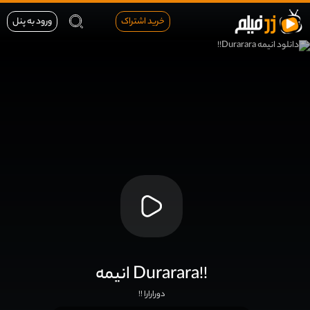
خرید اشتراک
ورود به پنل
انیمه Durarara!!
دورارارا !!