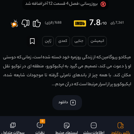
فصل 4 قسمت 12 آخر اضافه شد
بروزرسانی :
7.8
7,361 رای
88
% (
8
رای)
/10
انیمیشن
جنایی
کمدی
ژاپن
میکادو ریوگامین که از زندگی روزمره خود خسته شده است، زمانی که دوستی
او را دعوت می کند، تصمیم می گیرد به ایکبوکورو، منطقه ای در توکیو نقل
مکان کند. با همه چیز از باندهای نامرئی گرفته تا موجودات شایعه شده،
ایکبوکورو پر از اسرار مرتبط است که در آن مردم...
دانلود
0
باکس دانلود
اطلاعات بیشتر
لیستهای مرتبط
نظرات
سوالات متداول