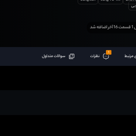
بی
افه شد
1
 مرتبط
نظرات
سوالات متداول