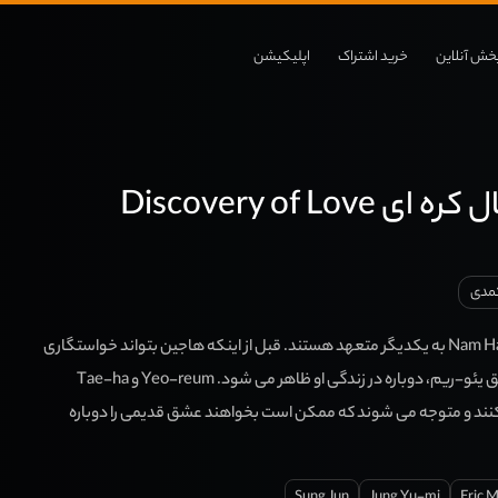
خش آنلاین
خرید اشتراک
اپلیکیشن
Discovery of Love
مدی
Han Yeo-reum و Nam Hajin به یکدیگر متعهد هستند. قبل از اینکه هاجین بتواند خواستگاری
کند، کانگ تائه ها، سابق یئو-ریم، دوباره در زندگی او ظاهر می شود. Yeo-reum و Tae-ha
 کنند و متوجه می شوند که ممکن است بخواهند عشق قدیمی را دوباره
Sung Jun
Jung Yu-mi
Eric 