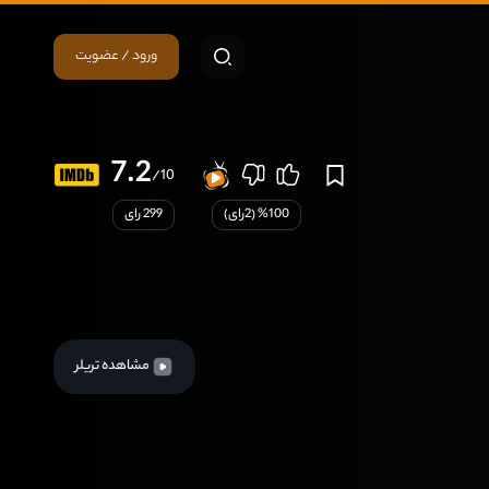
ورود / عضویت
7.2
/10
100
% (
2
رای)
299 رای
مشاهده تریلر