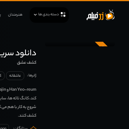
دسته بندی ها
هنرمندان
پ
زیرنویس
دانلود سریال کره ای 
کشف عشق
ژانرها :
عاشقانه
ک
شروع به کار با هم می
کشف کنند.
Moon