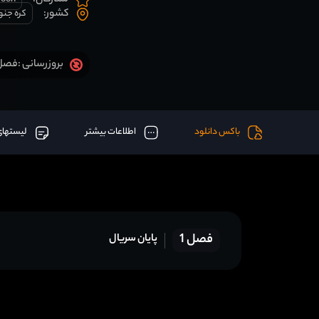
ستارگان:
کشور:
کره جنو
فصل 1 قسمت 16 آخر اض
بروزرسانی :
باکس دانلود
اطلاعات بیشتر
لیستهای
فصل 1
پایان سریال