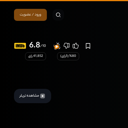
ورود / عضویت
6.8
/10
80
% (
5
رای)
41,852 رای
مشاهده تریلر