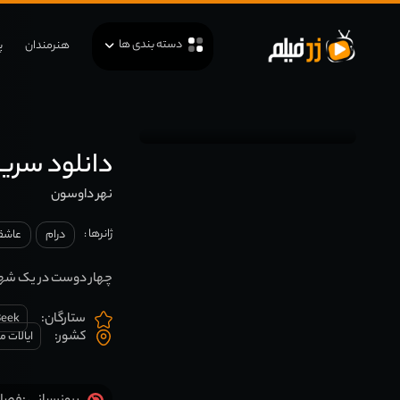
دسته بندی ها
هنرمندان
پ
دانلود سریال n’s Creek
نهر داوسون
ژانرها :
درام
عاشقا
چهار دوست در یک شهر ک
ستارگان:
Beek
کشور:
ایالات م