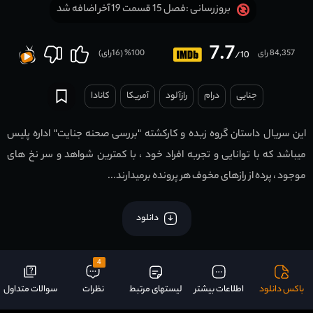
فصل 15 قسمت 19 آخر اضافه شد
بروزرسانی :
7.7
84,357 رای
100
% (
16
رای)
/10
جنایی
درام
رازآلود
آمریکا
کانادا
این سریال داستان گروه زبده و كاركشته "بررسی صحنه جنایت" اداره پلیس
میباشد كه با توانایی و تجربه افراد خود ، با كمترین شواهد و سر نخ های
موجود ، پرده از رازهای مخوف هر پرونده برمیدارند...
دانلود
4
باکس دانلود
اطلاعات بیشتر
لیستهای مرتبط
نظرات
سوالات متداول