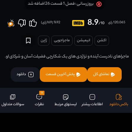
فصل 1 قسمت 26 اضافه شد
بروزرسانی :
8.9
120,065 رای
92
% (
169
رای)
/10
اکشن
انیمیشن
ماجراجویی
ژاپن
ماجراهای نادرست آینده و تراژدی های یک شکارچی فضیلت آسان و شرکای او.
تماشای کل
پخش آخرین قسمت
دانلود
11
باکس دانلود
اطلاعات بیشتر
لیستهای مرتبط
نظرات
سوالات متداول