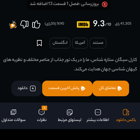
فصل 1 قسمت 13 اضافه شد
بروزرسانی :
9.3
41,305 رای
90
% (
30
رای)
/10
مستند
آمریکا
انگلستان
کارل سیگان ستاره شناس، ما را در یک تور جذاب از عناصر مختلف و نظریه های
کیهان شناسی جهان هدایت می‌کند.
تماشای کل
پخش آخرین قسمت
دانلود
3
باکس دانلود
اطلاعات بیشتر
لیستهای مرتبط
نظرات
سوالات متداول