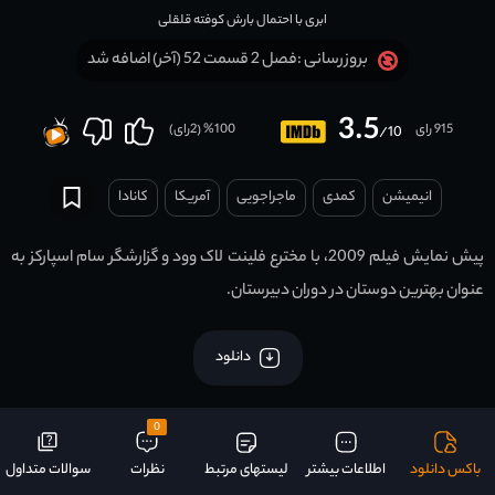
ابری با احتمال بارش کوفته قلقلی
فصل 2 قسمت 52 (آخر) اضافه شد
بروزرسانی :
3.5
915 رای
100
% (
2
رای)
/10
انیمیشن
کمدی
ماجراجویی
آمریکا
کانادا
پیش نمایش فیلم 2009، با مخترع فلینت لاک وود و گزارشگر سام اسپارکز به
عنوان بهترین دوستان در دوران دبیرستان.
دانلود
0
باکس دانلود
اطلاعات بیشتر
لیستهای مرتبط
نظرات
سوالات متداول