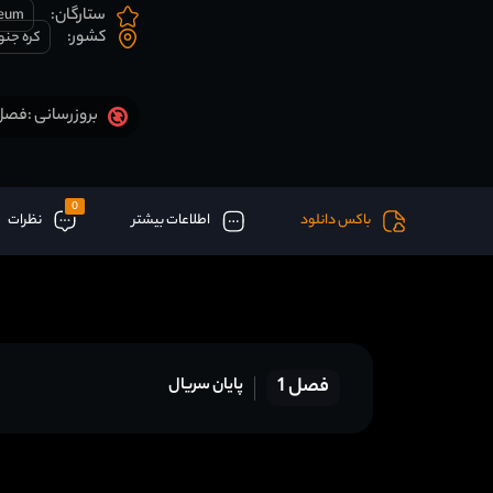
ستارگان:
-eum
کشور:
کره جنو
فصل 1 قسمت 30 آخر اض
بروزرسانی :
0
باکس دانلود
اطلاعات بیشتر
نظرات
فصل 1
پایان سریال