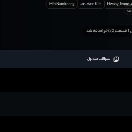
Min Namkoong
Jae-won Kim
Hwang Jeong
بی
افه شد
سوالات متداول