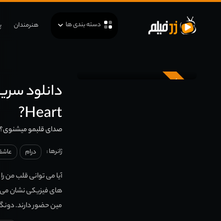
دسته بندی ها
هنرمندان
پ
زیرنویس
Heart?
صدای قلبمو میشنوی؟
ژانرها :
درام
عاشقا
آیا می توانی قلب من را
های فیزیکی نشان می د
مین حضور دارند. دونگ جو