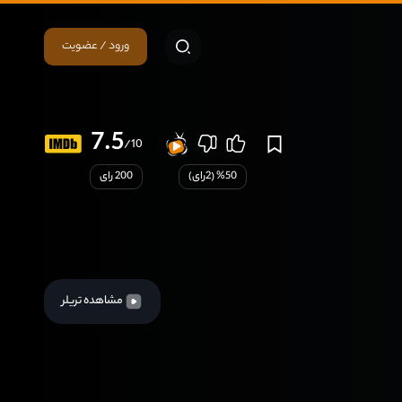
ورود / عضویت
7.5
/10
50
% (
2
رای)
200 رای
مشاهده تریلر