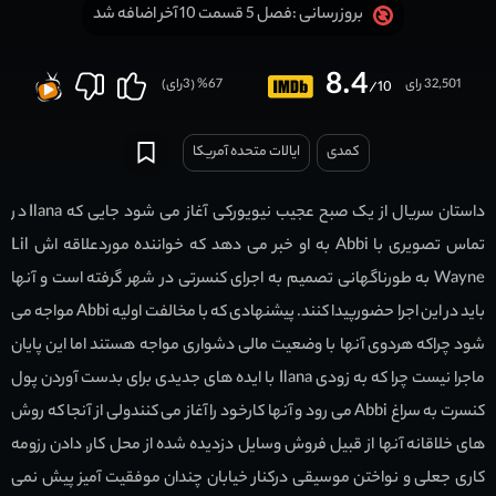
فصل 5 قسمت 10 آخر اضافه شد
بروزرسانی :
8.4
32,501 رای
67
% (
3
رای)
/10
کمدی
ایالات متحده آمریکا
داستان سریال از یک صبح عجیب نیویورکی آغاز می شود جایی که Ilana در
تماس تصویری با Abbi به او خبر می دهد که خواننده موردعلاقه اش Lil
Wayne به طورناگهانی تصمیم به اجرای کنسرتی در شهر گرفته است و آنها
باید در این اجرا حضورپیدا کنند. پیشنهادی که با مخالفت اولیه Abbi مواجه می
شود چراکه هردوی آنها با وضعیت مالی دشواری مواجه هستند اما این پایان
ماجرا نیست چرا که به زودی Ilana با ایده های جدیدی برای بدست آوردن پول
کنسرت به سراغ Abbi می رود و آنها کارخود را آغاز می کنندولی از آنجا که روش
های خلاقانه آنها از قبیل فروش وسایل دزدیده شده از محل کار, دادن رزومه
کاری جعلی و نواختن موسیقی درکنار خیابان چندان موفقیت آمیز پیش نمی