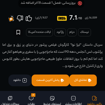
فصل 1 قسمت 8 آخر اضافه شد
بروزرسانی :
7.1
16,009 رای
57
% (
7
رای)
/10
ترسناک
درام
رازآلود
ایالات متحده آمریکا
سریال داستان "لیزا نوا" کارگردان فیلمی پرشور در دنیای پر زرق و برق اما
پرآشوب لس آنجلس دهه 90 است که ماجراجویی را با سفری پر هیاهو آغاز می
کند اما کم کم با بروز اتفاقات ماورا طبیعی ماجراجویی هایش بطور کابوس
واری از کنترل خارج می شود و...
تماشای کل
پخش آخرین قسمت
دانلود
4
باکس دانلود
اطلاعات بیشتر
لیستهای مرتبط
نظرات
سوالات متداول