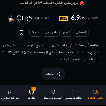
فصل 6 قسمت 9 (آخر) اضافه شد
بروزرسانی :
6.9
7,097 رای
89
% (
19
رای)
/10
انیمیشن
کمدی
ماجراجویی
آمریکا
بلو توله سگی است که اثر پنجه خود را روی سه سرنخ قرار می دهد. استیو یا جو
باید سرنخ ها را (با کمک بچه های خارج از صفحه نمایش) استنتاج کنند تا
بفهمند بلو می خواهد چه کار کند.
دانلود
3
باکس دانلود
اطلاعات بیشتر
لیستهای مرتبط
نظرات
سوالات متداول