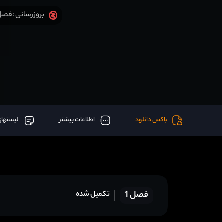
فصل 7 قسمت 6 (آخر) اض
بروزرسانی :
باکس دانلود
اطلاعات بیشتر
لیستهای
فصل 1
تکمیل شده