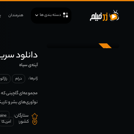
دسته بندی ها
هنرمندان
پ
زیرنویس
دانلود سریال  Mirror
آینه‌ی سیاه
ژانرها :
درام
رازآلو
مجموعه‌ای گلچینی که د
نوآوری‌های بشر و تاریک‌
ستارگان:
aine
کشور:
آمریکا