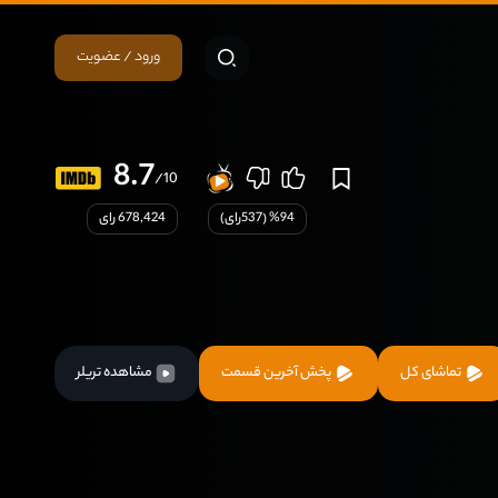
ورود / عضویت
8.7
/10
94
% (
537
رای)
678,424 رای
تماشای کل
پخش آخرین قسمت
مشاهده تریلر