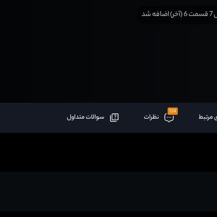
افه شد
124
 مرتبط
نظرات
سوالات متداول