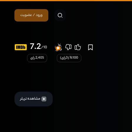
ورود / عضویت
7.2
/10
100
% (
3
رای)
2,405 رای
مشاهده تریلر