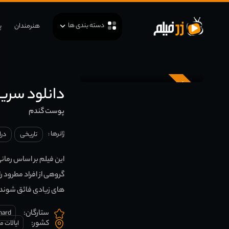
دسته بندی ها
هنرمندان
پ
زیرنویس
دانلود سریال skins
پوست گندم
ژانرها :
تاریخی
درا
این فیلم بر اساس رمانی
گروهی از افراد مطرود ر
های زیادی فائق شوند.
ستارگان:
nard
کشور:
ایالات م