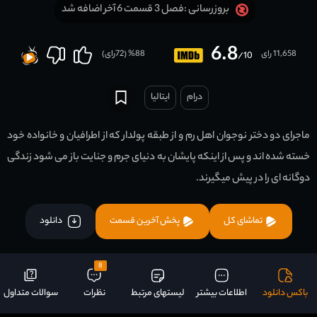
فصل 3 قسمت 6 آخر اضافه شد
بروزرسانی :
6.8
11,658 رای
88
% (
72
رای)
/10
درام
ایتالیا
ماجرای دو دختر نوجوان اهل رم و از طبقه پولدار که از اطرافیان و خانواده خود
خسته شده اند و پس از اینکه پایشان به دنیای جرم و جنایت باز می شود زندگی
دوگانه ای را در پیش میگیرند.
تماشای کل
پخش آخرین قسمت
دانلود
8
باکس دانلود
اطلاعات بیشتر
لیستهای مرتبط
نظرات
سوالات متداول