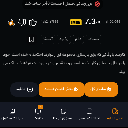
فصل 1 قسمت 8 آخر اضافه شد
بروزرسانی :
7.3
50,048 رای
88
% (
24
رای)
/10
ترسناک
درام
رازآلود
آمریکا
کارمند بایگانی که برای بازسازی مجموعه ای از نوارها استخدام شده است، خود
را در حال بازسازی کار یک فیلمساز و تحقیق او در مورد یک فرقه خطرناک می
بیند.
تماشای کل
پخش آخرین قسمت
دانلود
9
باکس دانلود
اطلاعات بیشتر
لیستهای مرتبط
نظرات
سوالات متداول