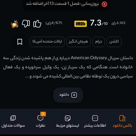
فصل 1 قسمت 13 آخر اضافه شد
بروزرسانی :
7.3
6,163 رای
75
% (
4
رای)
/10
اکشن
درام
هیجان انگیز
ایالات متحده آمریکا
داستان سریال American Odyssey درباره ی از هم پاشیده شدن زندگی سه
خانواده است, هنگامی که یک سرباز زن، یک وکیل سرخورده و یک فعال
سیاسی درون یک توطئه نظامی بین المللی کشیده می شوند و ...
دانلود
0
باکس دانلود
اطلاعات بیشتر
لیستهای مرتبط
نظرات
سوالات متداول