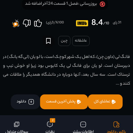
فصل 1 قسمت 24 آخر اضافه شد
بروزرسانی :
8.4
31 رای
100
% (
5
رای)
/10
عاشقانه
چين
فانگ لی (داون چن)، که اهل یک شهر کوچک است، با لو یان (لی گه یانگ) در
دبیرستان است. لو یان برای فانگ لی یک کابوس بود زیرا او خوش تیپ و
ترسناک است. سه سال بعد، آنها دوباره در دانشگاه همدیگر را ملاقات می
کنند و ...
تماشای کل
پخش آخرین قسمت
دانلود
2
باکس دانلود
اطلاعات بیشتر
نظرات
سوالات متداول