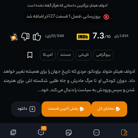
آدولف هیتلر: بزرگترین داستانی که هرگز گفته نشده است
فصل 1 قسمت 27 آخر اضافه شد
بروزرسانی :
7.3
5,854 رای
88
% (
92
رای)
/10
بیوگرافی
تاریخی
مستند
آمریکا
آدولف هیتلر، متولد براونائو، مردی که تاریخ جهان را برای همیشه تغییر خواهد
داد. دوران کودکی او تا مرگ مادرش و جاه طلبی شکسته اش برای هنرمند
شدن و سپس ورودش به سیاست را دنبال می کند. خود...
تماشای کل
پخش آخرین قسمت
دانلود
35