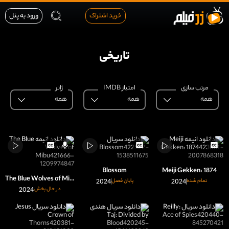
خرید اشتراک
ورود به پنل
تاریخی
مرتب سازی
امتیاز IMDB
ژانر
همه
همه
همه
Blossom
Meiji Gekken: 1874
The Blue Wolves of Mibu
تمام شده
2024
پایان فصل
2024
در حال پخش
2024