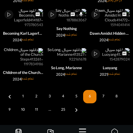
در حال پخش
2024
تمام شده
2010
Say Nothing
Becoming Karl Lagerfeld
Dawn Amidst Hidden Clouds
تمام شده
2024
تمام شده
2024
تمام شده
2024
So Long, Marianne
Luoyang
Children of the Church Steps
تمام شده
2021
تمام شده
2024
تمام شده
2024
1
2
3
4
5
6
7
8
9
10
11
…
25