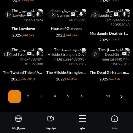
تمام شده
2025
تمام شده
2020
The Lowdown
House of Guinness
Murdaugh: Death in the Family
پایان فصل
2025
پایان فصل
2025
تمام شده
2025
The Twisted Tale of Amanda Knox
The Hillside Strangler: Devil in Disguise
The Dead Girls (Las muertas)
تمام شده
2025
تمام شده
2022
در حال پخش
2025
1
2
3
4
5
6
…
10
خانه
منو
فیلم‌ها
سریال‌ها