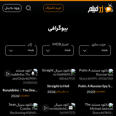
خرید اشتراک
ورود به پنل
بیوگرافی
مرتب سازی
امتیاز IMDB
ژانر
همه
همه
همه
Straight to Hell
Putin: A Russian Spy Story
Ronaldinho：The One and Only
تمام شده
2020
در حال پخش
2026
تمام شده
2026