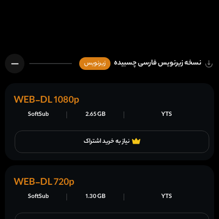
نسخه زیرنویس فارسی چسبیده
زیرنویس
WEB-DL 1080p
SoftSub
2.65 GB
YTS
نیاز به خرید اشتراک
WEB-DL 720p
SoftSub
1.30 GB
YTS