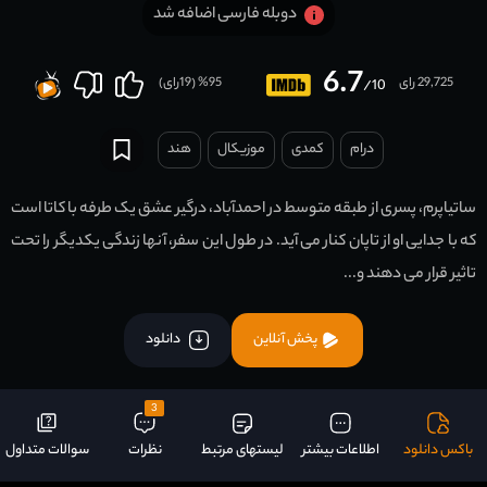
دوبله فارسی اضافه شد
6.7
29,725 رای
95
% (
19
رای)
/10
درام
کمدی
موزیکال
هند
ساتیاپرم، پسری از طبقه متوسط ​​در احمدآباد، درگیر عشق یک طرفه با کاتا است
که با جدایی او از تاپان کنار می آید. در طول این سفر، آنها زندگی یکدیگر را تحت
تاثیر قرار می دهند و...
پخش آنلاین
دانلود
3
باکس دانلود
اطلاعات بیشتر
لیستهای مرتبط
نظرات
سوالات متداول