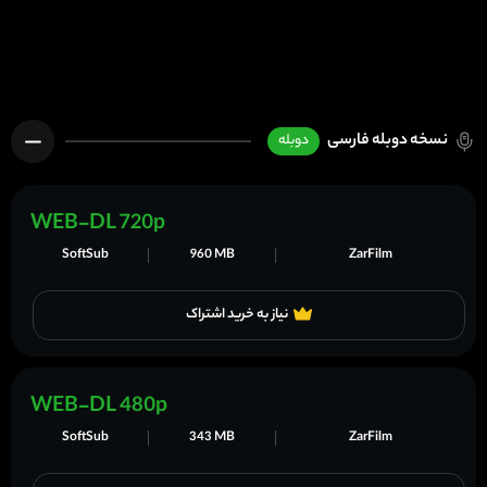
نسخه دوبله فارسی
دوبله
WEB-DL 720p
SoftSub
960 MB
ZarFilm
نیاز به خرید اشتراک
WEB-DL 480p
SoftSub
343 MB
ZarFilm