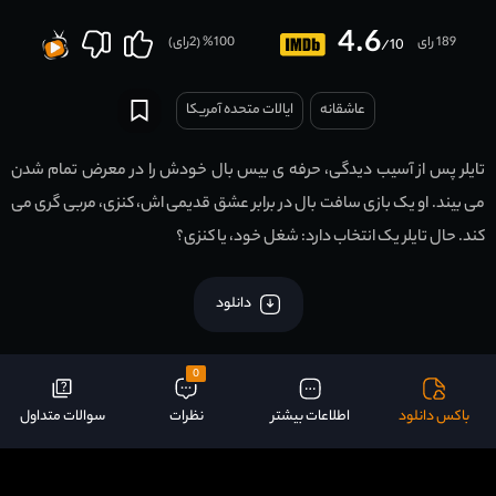
4.6
189 رای
100
% (
2
رای)
/10
عاشقانه
ایالات متحده آمریکا
تایلر پس از آسیب دیدگی، حرفه ی بیس بال خودش را در معرض تمام شدن
می بیند. او یک بازی سافت بال در برابر عشق قدیمی اش، کنزی، مربی گری می
کند. حال تایلر یک انتخاب دارد: شغل خود، یا کنزی؟
دانلود
0
باکس دانلود
اطلاعات بیشتر
نظرات
سوالات متداول