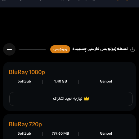
نسخه زیرنویس فارسی چسبیده
زیرنویس
BluRay 1080p
SoftSub
1.40 GB
Ganool
نیاز به خرید اشتراک
BluRay 720p
SoftSub
799.60 MB
Ganool