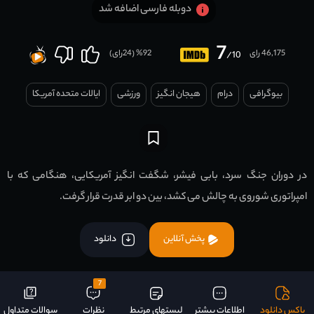
دوبله فارسی اضافه شد
7
46,175 رای
92
% (
24
رای)
/10
بیوگرافی
درام
هیجان انگیز
ورزشی
ایالات متحده آمریکا
در دوران جنگ سرد، بابی فیشر، شگفت انگیز آمریکایی، هنگامی که با
امپراتوری شوروی به چالش می کشد، بین دو ابر قدرت قرار گرفت.
پخش آنلاین
دانلود
7
باکس دانلود
اطلاعات بیشتر
لیستهای مرتبط
نظرات
سوالات متداول