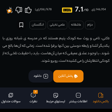
7.1
146,954 رای
78
% (
106
رای)
/10
درام
عاشقانه
علمی تخیلی
انگلستان
«کتی، تامی و روث سه کودک یتیم هستند که در مدرسه ی شبانه روزی با
یکدیگر آشنا و رابطه دوستی بین آنها برقرا شده است. زمانی که آن‌ها بالغ می
شوند، با وجود عشق عمیقی که میان آن‌هاست، باید با حقیقت تلخی که از
کودکی انتظارشان را می کشیده است، روبرو شوند.
پخش آنلاین
دانلود
9
باکس دانلود
اطلاعات بیشتر
لیستهای مرتبط
نظرات
سوالات متداول