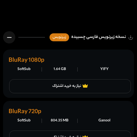
نسخه زیرنویس فارسی چسبیده
زیرنویس
BluRay 1080p
SoftSub
1.64 GB
YIFY
نیاز به خرید اشتراک
BluRay 720p
SoftSub
804.35 MB
Ganool