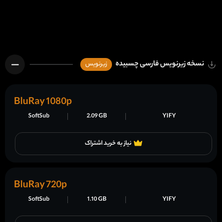
نسخه زیرنویس فارسی چسبیده
زیرنویس
BluRay 1080p
SoftSub
2.09 GB
YIFY
نیاز به خرید اشتراک
BluRay 720p
SoftSub
1.10 GB
YIFY