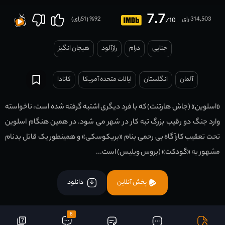
7.7
314,503 رای
92
% (
51
رای)
/10
جنایی
درام
رازآلود
هیجان انگیز
آلمان
انگلستان
ایالات متحده آمریکا
کانادا
«اسلوین» (جاش هارتنت) که با فرد دیگری اشتبه گرفته شده است، ناخواسته
وارد جنگ دو رقیب بزرگ تبه کار در شهر می شود. در همین هنگام اسلوین
تحت تعقیب کارآگاه بی رحمی بنام «بریکوسکی» و همینطور یک قاتل بدنام
مشهور به «گودکت» (بروس ویلیس) است...
پخش آنلاین
دانلود
8