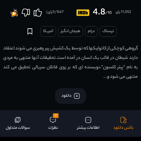
4.8
11,052 رای
67
% (
3
رای)
/10
ترسناک
درام
هیجان انگیز
آمریکا
گروهی کوچکی از کاتولیکها که توسط یک کشیش پیر رهبری می شوند اعتقاد
دارند شیطان در قالب یک انسان در آمده است.تحقیقات آنها منتهی به مردی
به نام "پیتر کلسون"،نویسنده ای که بر روی قاتلان سریالی تحقیق می کند
منتهی می شود و...
دانلود
0
باکس دانلود
اطلاعات بیشتر
نظرات
سوالات متداول