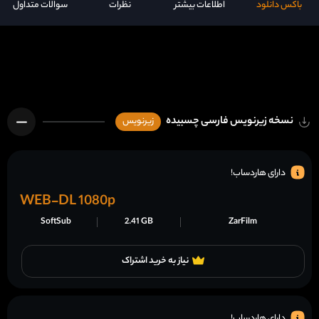
باکس دانلود
اطلاعات بیشتر
نظرات
سوالات متداول
نسخه زیرنویس فارسی چسبیده
زیرنویس
دارای هاردساب!
WEB-DL 1080p
SoftSub
2.41 GB
ZarFilm
نیاز به خرید اشتراک
دارای هاردساب!