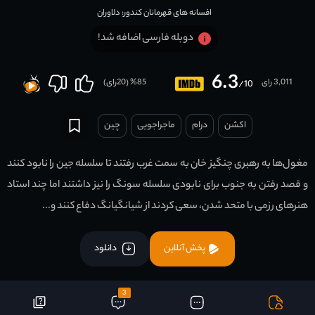
افسانه های قهرمانان کندور: دلاوران
دوبله فارسی اضافه شد!
6.3
3,011 رای
85
% (
20
رای)
/10
اکشن
درام
ماجراجویی
چين
مغول‌ها به رهبری چنگیز خان به سمت غرب رفتند تا سلسله جین را نابود کنند
و قصد رفتن به جنوب برای نابودی سلسله سونگ را نیز داشتند اما چند استاد
هنرهای رزمی با متحد شدن، سعی کردند از شیانگیانگ دفاع کنند و...
پخش آنلاین
دانلود
3