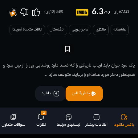
6.3
67,123 رای
80
% (
10
رای)
/10
عاشقانه
فانتزی
ماجراجویی
انگلستان
ایالات متحده آمریکا
یک مرد جوان باید ارباب تاریکی را که قصد دارد روشنایی روز را از بین ببرد و
همینطور دختر مورد علاقه او را برباید، متوقف سازد...
پخش آنلاین
دانلود
2
باکس دانلود
اطلاعات بیشتر
لیستهای مرتبط
نظرات
سوالات متداول