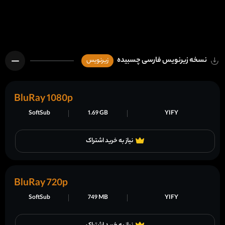
نسخه زیرنویس فارسی چسبیده
زیرنویس
BluRay 1080p
SoftSub
1.69 GB
YIFY
نیاز به خرید اشتراک
BluRay 720p
SoftSub
749 MB
YIFY