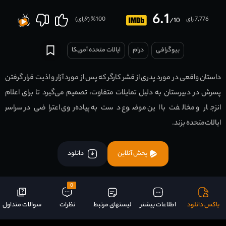
6.1
7,776 رای
100
% (
9
رای)
/10
بیوگرافی
درام
ایالات متحده آمریکا
داستان واقعی در مورد پدری از قشر کارگر که پس از مورد آزار و اذیت قرار گرفتن
پسرش در دبیرستان به دلیل تمایلات متفاوت، تصمیم می‌گیرد تا برای اعلام
انزجار و مخالفت با این موضوع دست به پیاده‌روی اعتراضی در سراسر
ایالات‌متحده بزند.
پخش آنلاین
دانلود
0
باکس دانلود
اطلاعات بیشتر
لیستهای مرتبط
نظرات
سوالات متداول