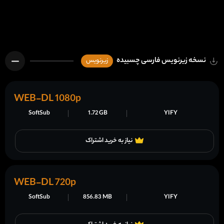
نسخه زیرنویس فارسی چسبیده
زیرنویس
WEB-DL 1080p
SoftSub
1.72 GB
YIFY
نیاز به خرید اشتراک
WEB-DL 720p
SoftSub
856.83 MB
YIFY