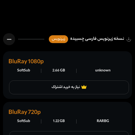
نسخه زیرنویس فارسی چسبیده
زیرنویس
BluRay 1080p
SoftSub
2.66 GB
unknown
نیاز به خرید اشتراک
BluRay 720p
SoftSub
1.22 GB
RARBG