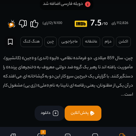
دوبله فارسی اضافه شد
7.5
112,826 رای
100
% (
12
رای)
/10
اکشن
درام
عاشقانه
ماجراجویی
چين
هنگ کنگ
چین، سال 859 میلادی. دو فرمانده نظامی، «لیو» (اندی) و «جین» (کانشیرو)،
مأموریت یافته اند تا رهبر یک گروه ضد دولتی معروف به «خنجرهای پرنده» را
دستگیر کنند. با گزارش یک خبرچین سرو کار این دو به گیشاخانه ای می افتد که
در آن یکی از مظنونان، یعنی رقاصه ای نابینا به نام «مئی» (زی یی) مشغول کار
است...
پخش آنلاین
دانلود
3