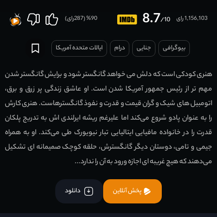
8.7
1,156,103 رای
90
% (
287
رای)
/10
بیوگرافی
جنایی
درام
ایالات متحده آمریکا
هنری کودکی است که دلش می خواهد گانگستر شود و برایش گانگستر شدن
مهم تر از رئیس جمهور آمریکا شدن است. او عاشق زندگی پر زرق و برق،
اتومبیل های شیک و گران قیمت و قدرت و نفوذ گانگسترهاست. هنری کارش
را به عنوان پادو شروع می‌کند اما علیرغم ریشه ایرلندی اش به تدریج پلکان
قدرت را در خانواده مافیایی ایتالیایی تبار نیویورک طی می‌کند. او به همراه
جیمی و تامی، دوستان دیگر گانگسترش، حلقه کوچک صمیمانه ای تشکیل
می‌دهند که هیچ غریبه ای اجازه ورود به آن را ندارد...
پخش آنلاین
دانلود