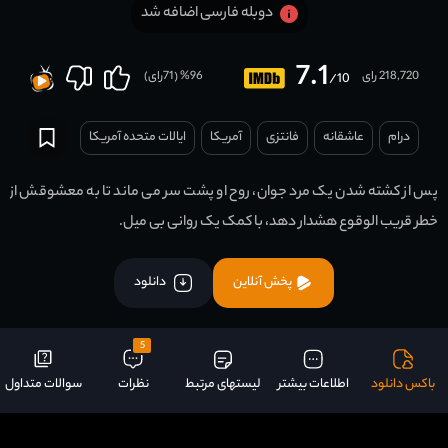
دوبله فارسی اضافه شد
7.1
218,720 رای
96
% (
71
رای)
/10
درام
عاشقانه
فانتزی
آمریکا
ایالات متحده آمریکا
پس از کشته شدن یک مرد جوان، روح او پشت سر می ماند تا به معشوقش از
خطر قریب الوقوع هشدار دهد، با کمک یک روانی بی میل.
پخش آنلاین
دانلود
5
باکس دانلود
اطلاعات بیشتر
لیستهای مرتبط
نظرات
سوالات متداول