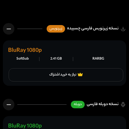
نسخه زیرنویس فارسی چسبیده
زیرنویس
BluRay 1080p
SoftSub
2.41 GB
RARBG
نیاز به خرید اشتراک
نسخه دوبله فارسی
دوبله
BluRay 1080p