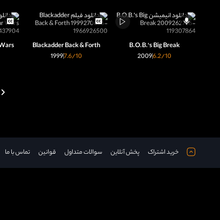
 Wars
Blackadder Back & Forth
B.O.B.'s Big Break
1999
7.6
/10
2009
6.2
/10
خرید اشتراک
پخش آنلاین
سوالات متداول
قوانین
تماس با ما