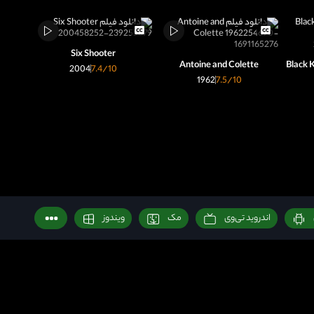
Six Shooter
Antoine and Colette
2004
7.4
/10
1962
7.5
/10
اندروید تی‌وی
مک
ویندوز