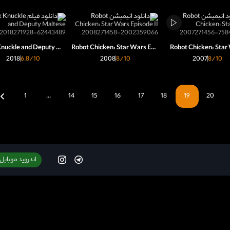
Black Knuckle and Deputy Maltese
Robot Chicken: Star Wars Episode II
Robot Chicken: Star
2018
6.8
/10
2008
8
/10
2007
8
/10
1
…
14
15
16
17
18
19
20
اندروید موبایل