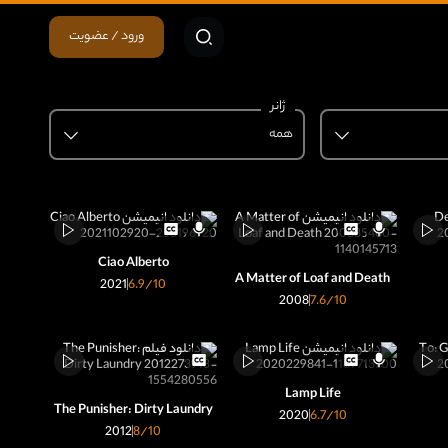
ورود / عضویت
ژانر
همه
Ciao Alberto
A Matter of Loaf and Death
2021
6.9
/10
2008
7.6
/10
Lamp Life
The Punisher: Dirty Laundry
2020
6.7
/10
2012
8
/10