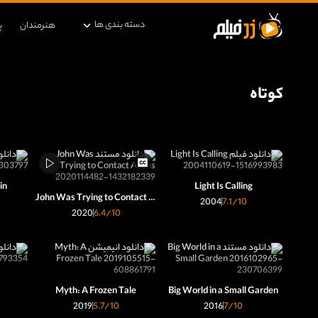
دسته بندی ها
هنرمندان
پ
کوتاه
in
Light Is Calling
John Was Trying to Contact Aliens
2004
7.1
/10
2020
6.4
/10
Myth: A Frozen Tale
Big World in a Small Garden
2019
5.7
/10
2016
7
/10