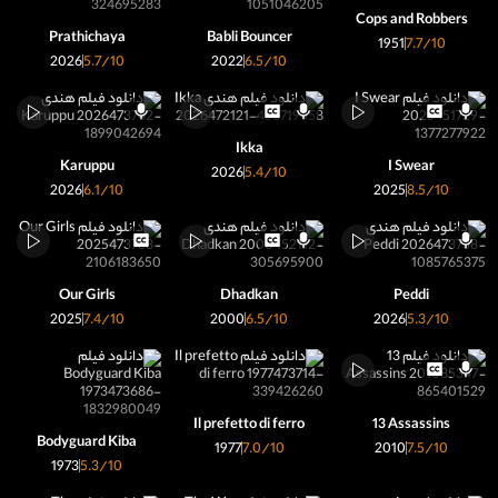
Cops and Robbers
Prathichaya
Babli Bouncer
1951
7.7
/10
2026
5.7
/10
2022
6.5
/10
Ikka
Karuppu
I Swear
2026
5.4
/10
2026
6.1
/10
2025
8.5
/10
Our Girls
Dhadkan
Peddi
2025
7.4
/10
2000
6.5
/10
2026
5.3
/10
Il prefetto di ferro
13 Assassins
Bodyguard Kiba
1977
7.0
/10
2010
7.5
/10
1973
5.3
/10