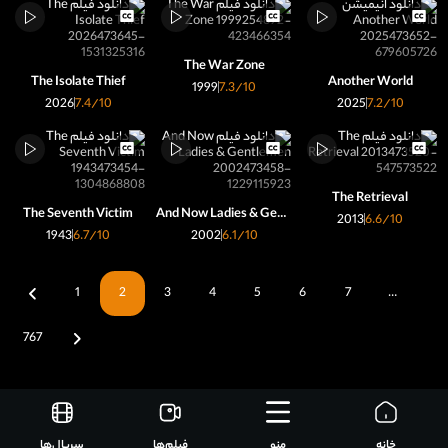
The War Zone
The Isolate Thief
Another World
1999
7.3
/10
2026
7.4
/10
2025
7.2
/10
The Retrieval
The Seventh Victim
And Now Ladies & Gentlemen
2013
6.6
/10
1943
6.7
/10
2002
6.1
/10
1
2
3
4
5
6
7
…
767
خانه
منو
فیلم‌ها
سریال‌ها