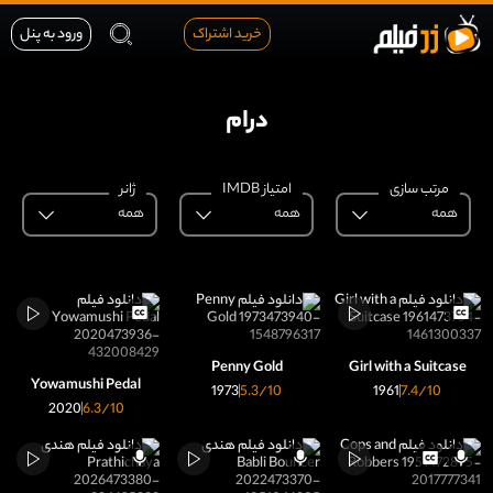
خرید اشتراک
ورود به پنل
درام
مرتب سازی
امتیاز IMDB
ژانر
همه
همه
همه
Penny Gold
Girl with a Suitcase
Yowamushi Pedal
1973
5.3
/10
1961
7.4
/10
2020
6.3
/10