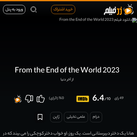
خرید اشتراک
ورود به پنل
From the End of the World 2023
از آخر دنیا
6.4
49 رای
0
% (
3
رای)
/10
درام
علمی تخیلی
ژاپن
هانا یک دختر دبیرستانی است. یک روز، او خواب دختر کوچکی را می بیند که در