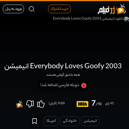
خرید اشتراک
ورود به پنل
انیمیشن Everybody Loves Goofy 2003
همه عاشق گوفی هستند
دوبله فارسی اضافه شد!
7
45 رای
88
% (
8
رای)
/10
انیمیشن
خانوادگی
آمریکا