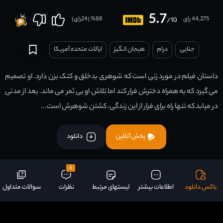
5.7
44,275 رای
88
% (
24
رای)
/10
جنایی
درام
هیجان انگیز
ایالات متحده آمریکا
داستان فیلم در مورد زنی است که شوهری بدخلق و کتک بزن دارد. او تصمیم
می گیرد که به همراه دخترش فرار کند اما تلاش او بی ثمر می ماند. بعد از مدتی
در میابد که تنها راه برای فرار از این زندگی، کشتن شوهرش است...
پخش آنلاین
دانلود
4
باکس دانلود
اطلاعات بیشتر
لیستهای مرتبط
نظرات
سوالات متداول