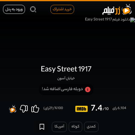
خرید اشتراک
ورود به پنل
Easy Street 1917
خیابان آسون
دوبله فارسی اضافه شد!
7.4
6,104 رای
100
% (
21
رای)
/10
کمدی
کوتاه
آمریکا