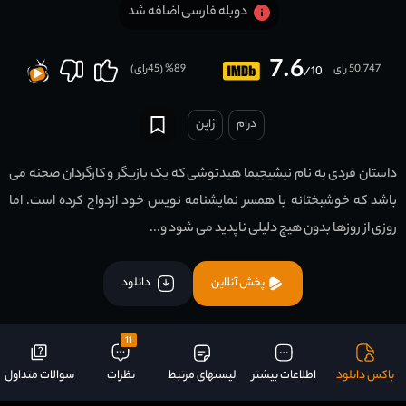
دوبله فارسی اضافه شد
7.6
50,747 رای
89
% (
45
رای)
/10
درام
ژاپن
داستان فردی به نام نیشیجیما هیدتوشی که یک بازیگر و کارگردان صحنه می
باشد که خوشبختانه با همسر نمایشنامه نویس خود ازدواج کرده است. اما
روزی از روزها بدون هیچ دلیلی ناپدید می شود و...
پخش آنلاین
دانلود
11
باکس دانلود
اطلاعات بیشتر
لیستهای مرتبط
نظرات
سوالات متداول