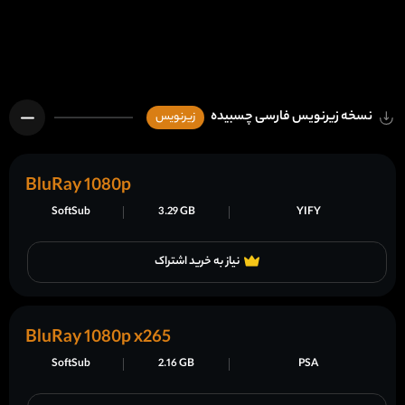
نسخه زیرنویس فارسی چسبیده
زیرنویس
BluRay 1080p
SoftSub
3.29 GB
YIFY
نیاز به خرید اشتراک
BluRay 1080p x265
SoftSub
2.16 GB
PSA