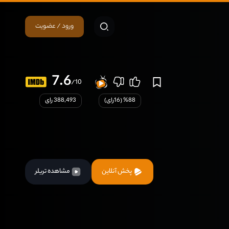
ورود / عضویت
7.6
/10
88
% (
16
رای)
388,493 رای
پخش آنلاین
مشاهده تریلر