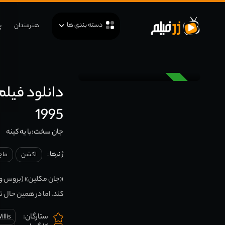
دسته بندی ها
هنرمندان
پ
دوبله
1995
جان سخت:با یه کینه
ژانرها :
اکشن
ماج
«جان مکلین» (بروس وی
کند، اما در همین حال تما
ستارگان:
illis