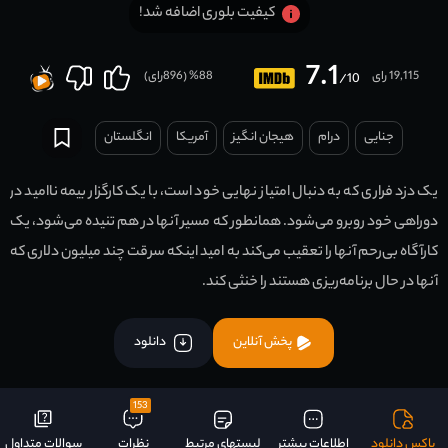
کیفیت بلوری اضافه شد!
7.1
19,115 رای
88
% (
896
رای)
/10
جنایی
درام
هیجان انگیز
آمریکا
انگلستان
یک دزد فراری که به دنبال امتیاز نهایی خود است، با یک کارگزار بیمه ناامید در
دوراهی خود روبرو می‌شود. همانطور که مسیر آنها در هم تنیده می‌شود، یک
کارآگاه بی‌رحم آنها را تعقیب می‌کند به امید اینکه سرقت چند میلیون دلاری که
آنها در حال برنامه‌ریزی هستند را خنثی کند.
پخش آنلاین
دانلود
153
باکس دانلود
اطلاعات بیشتر
لیستهای مرتبط
نظرات
سوالات متداول