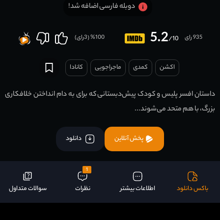
دوبله فارسی اضافه شد!
5.2
935 رای
100
% (
3
رای)
/10
اکشن
کمدی
ماجراجویی
کانادا
داستان افسر پلیس و کودک پیش‌دبستانی که برای به دام انداختن خلافکاری
بزرگ، با هم متحد می‌شوند...
پخش آنلاین
دانلود
1
باکس دانلود
اطلاعات بیشتر
نظرات
سوالات متداول