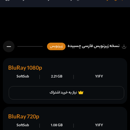
نسخه زیرنویس فارسی چسبیده
زیرنویس
BluRay 1080p
SoftSub
2.21 GB
YIFY
نیاز به خرید اشتراک
BluRay 720p
SoftSub
1.08 GB
YIFY